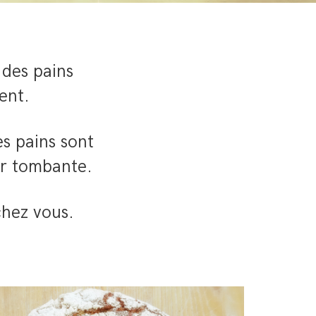
 des pains
ent.
es pains sont
ur tombante.
chez vous.