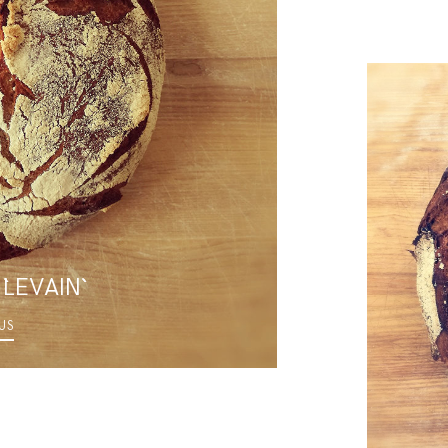
`LEVAIN``
LUS